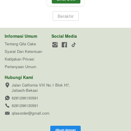
`
Berakhir
Informasi Umum
Social Media
Tentang Qila Cake
Syarat Dan Ketentuan
Kebijakan Privasi
Pertanyaan Umum
Hubungi Kami
Jalan California VIII No.1 Blok H7, 
Jatiasih-Bekasi
6281296130591
6281296130591
qilasorder@gmail.com