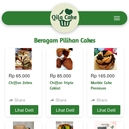
Beragam Pilihan Cakes
Rp 65.000
Rp 85.000
Rp 165.000
Chiffon Zebra
Chiffon Triple
Marble Cake
Coklat
Premium
Share
Share
Share
`
Lihat Detil
`
Lihat Detil
`
Lihat Detil