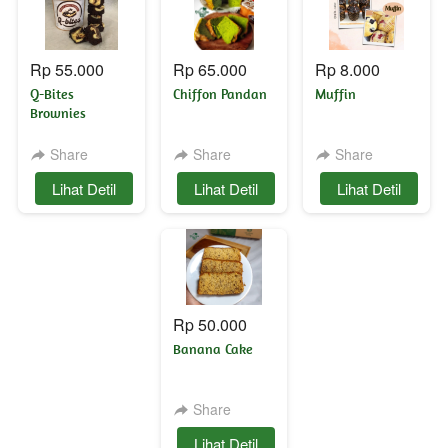
Rp 55.000
Rp 65.000
Rp 8.000
Q-Bites
Chiffon Pandan
Muffin
Brownies
Share
Share
Share
`
Lihat Detil
`
Lihat Detil
`
Lihat Detil
Rp 50.000
Banana Cake
Share
`
Lihat Detil