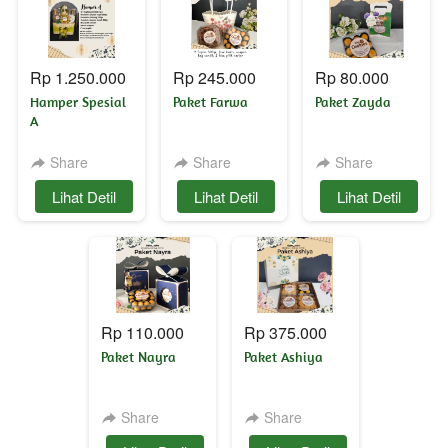
Rp 1.250.000
Rp 245.000
Rp 80.000
Hamper Spesial
Paket Farwa
Paket Zayda
A
Share
Share
Share
`
Lihat Detil
`
Lihat Detil
`
Lihat Detil
Rp 110.000
Rp 375.000
Paket Nayra
Paket Ashiya
Share
Share